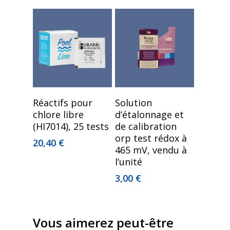
Lire La Suite
Ajouter Au Panier
Réactifs pour
Solution
chlore libre
d’étalonnage et
(HI7014), 25 tests
de calibration
orp test rédox à
20,40
€
465 mV, vendu à
l’unité
3,00
€
Vous aimerez peut-être