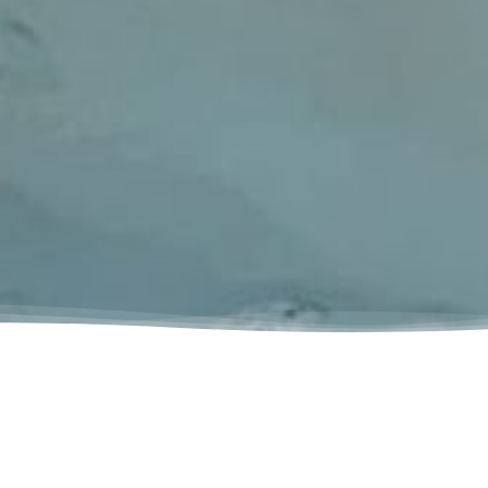
 eau parfaite : l'analyse
nfaits de votre spa, l'équilibre de l'eau est fon
alyse régulière de votre eau (pH, alcalinité, taux