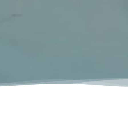
damental. Avant même d'ajouter le
 de brome ou de chlore) est le geste