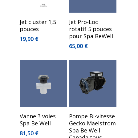
Lire La Suite
Ajouter Au Panier
Jet cluster 1,5
Jet Pro-Loc
pouces
rotatif 5 pouces
pour Spa BeWell
19,90
€
65,00
€
Lire La Suite
Lire La Suite
Vanne 3 voies
Pompe Bi-vitesse
Spa Be Well
Gecko Maelstrom
Spa Be Well
81,50
€
Canada tous