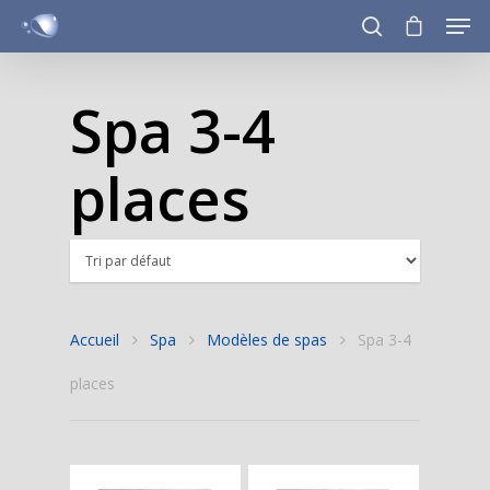
Spa 3-4
Hit enter to search or ESC to close
places
Accueil
Spa
Modèles de spas
Spa 3-4
places