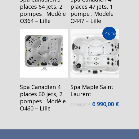
places 64 jets, 2
places 47 jets, 1
pompes : Modèle
pompe : Modèle
O364 – Lille
O447 – Lille
Promo !
Lire La Suite
Lire La Suite
Spa Canadien 4
Spa Maple Saint
places 60 jets, 2
Laurent
pompes : Modèle
Le
Le
6 990,00
€
10 900,00
€
O460 – Lille
prix
prix
initial
actuel
était :
est :
10
6
900,00 €.
990,00 