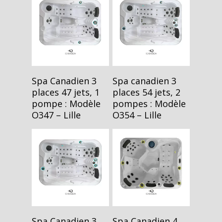
Lire La Suite
Lire La Suite
Spa Canadien 3
Spa canadien 3
places 47 jets, 1
places 54 jets, 2
pompe : Modèle
pompes : Modèle
O347 – Lille
O354 – Lille
Lire La Suite
Lire La Suite
Spa Canadien 3
Spa Canadien 4