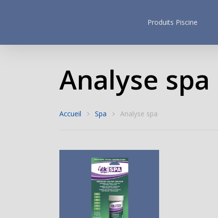
Produits Piscine
Analyse spa
Accueil
Spa
Analyse spa
Hit enter to search or ESC to close