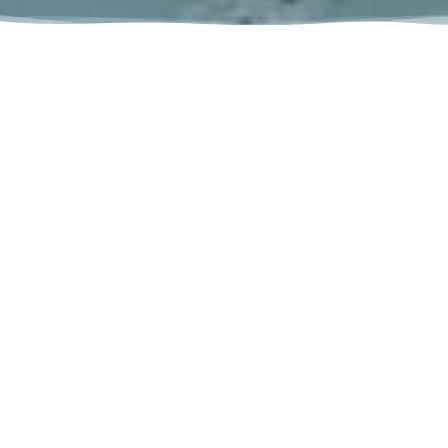
Besoin de produits
pour votre spa, piscine
ou les deux ?
Tout pour votre piscine et votre
spa au même endroit !
Traitements adaptés, pièces
détachées et filtration : trouvez
facilement l'essentiel pour
votre bassin. Profitez d'une
expédition rapide en 24h (hors